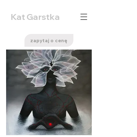
Kat Garstka
zapytaj o cenę