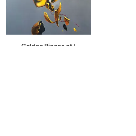
Golden Pieces of I
II
acrylic on canvas
120 x 140 cm