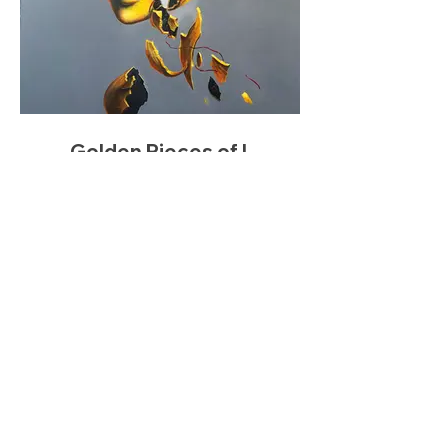
Golden Pieces of I
II
acrylic on canvas
120 x 140 cm