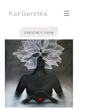
Kat Garstka
zapytaj o cenę