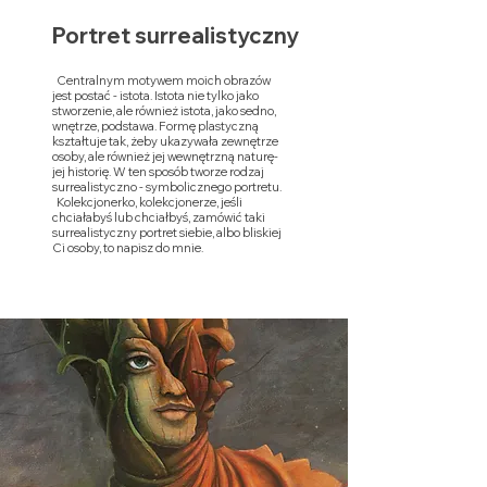
Portret surrealistyczny
Centralnym motywem moich obrazów
jest postać - istota. Istota nie tylko jako
stworzenie, ale również istota, jako sedno,
wnętrze, podstawa. Formę plastyczną
kształtuje tak, żeby ukazywała zewnętrze
osoby, ale również jej wewnętrzną naturę-
jej historię. W ten sposób tworze rodzaj
surrealistyczno - symbolicznego portretu.
Kolekcjonerko, kolekcjonerze, jeśli
chciałabyś lub chciałbyś, zamówić taki
surrealistyczny portret siebie, albo bliskiej
Ci osoby, to napisz do mnie.