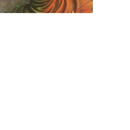
O Inkografiach
Prace malarskie są unikatowe i
niepowtarzalne. Jednak, jeśli ktokolwiek
zechciałby cieszyć się motywem z obrazu,
który obecnie jest w prywatnej kolekcji,
istnieje taka możliwość. Na bieżąco
powstają limitowane edycje
poszczególnych obrazów wysokiej jakości
inkografii zwanych również art printami,
lub wydrukami Giclee. Inkografie to
wydruki wykorzystujące tusz pigmentowy,
którym pokrywa się specjalny,
certyfikowany papier, w przypadku
powyższych jest to papier Hahnemuhle
Photo Rag Matt 308g. Papier ten jest bez
kwasowym, wysoce wodoodpornym
papierem do tworzenia jakościowych fine-
artowych wydruków. Delikatna, gładka
powierzchnia idealnie odtwarza głębie
kolorów na matowym wydruku. Art printy
nie tylko wiernie oddają detale obrazu, ale
również zapewniają wieloletnią trwałość
koloru. Po ukończeniu wszelkich prac nad